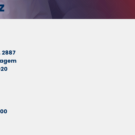
z
, 2887
ntagem
020
700