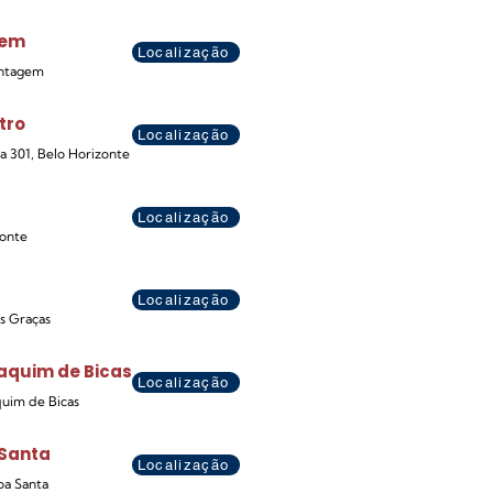
Bem
Localização
ontagem
tro
Localização
la 301, Belo Horizonte
Localização
zonte
Localização
s Graças
aquim de Bicas
Localização
quim de Bicas
 Santa
Localização
goa Santa