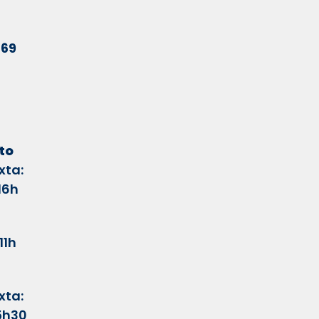
769
to
xta:
16h
11h
xta:
5
h30