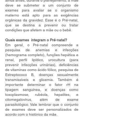
ainda antes, durante o planejamento, a mãe
deve se submeter a um conjunto de
exames para avaliar se o organismo
materno está apto para as exigências
orgânicas da gravidez. Esse é o Pré-natal,
que se destina a prevenir ou tratar
condições que afetem a mãe ou o bebê.
Quais exames integram o Pré-natal?
Em geral, o Pré-natal compreende a
pesquisa de anemias e infecções
(hemograma completo), funções hepática e
renal, perfil lipídico, urocultura (para
prevenir infecções urinárias), deficiências
de vitaminas como ácido fólico, pesquisa de
Estreptococo B, doenças sexualmente
transmissíveis e glicemia. Também é
importante determinar o fator rH na
tipagem sanguínea, e doenças como
toxoplasmose, rubéola, hepatites, e
citomegalovírus, além de exame
parasitológico. Vale lembrar que o conjunto
de exames deve ser personalizados de
acordo com o histórico da mãe.