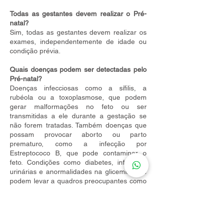
Todas as gestantes devem realizar o Pré-
natal?
Sim, todas as gestantes devem realizar os
exames, independentemente de idade ou
condição prévia.
Quais doenças podem ser detectadas pelo
Pré-natal?
Doenças infecciosas como a sífilis, a
rubéola ou a toxoplasmose, que podem
gerar malformações no feto ou ser
transmitidas a ele durante a gestação se
não forem tratadas. Também doenças que
possam provocar aborto ou parto
prematuro, como a infecção por
Estreptococo B, que pode contaminar o
feto. Condições como diabetes, infecções
urinárias e anormalidades na glicemia, que
podem levar a quadros preocupantes como
a pré-eclâmpsia.
Qual a melhor época para fazer o Pré-
natal?