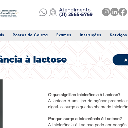
Atendimento
(
31) 2565-5769
is
Postos de Coleta
Exames
Instruções
Serviços
ância à lactose
A
O que significa Intolerância à Lactose?
A lactose é um tipo de açúcar presente 
digeri-lo, surge o quadro chamado Intolerâ
Por que surge a Intolerância à Lactose?
A Intolerância à Lactose pode ser congê