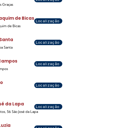
s Graças
aquim de Bicas
Localização
quim de Bicas
 Santa
Localização
goa Santa
 Campos
Localização
ampos
do
Localização
sé da Lapa
Localização
tos, 56 São José da Lapa
Luzia