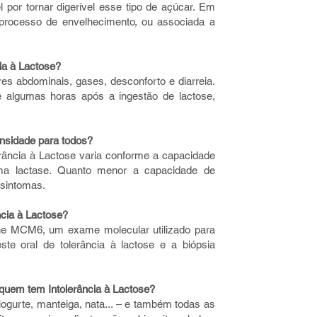
 por tornar digerível esse tipo de açúcar. Em
 processo de envelhecimento, ou associada a
ia à Lactose?
s abdominais, gases, desconforto e diarreia.
é algumas horas após a ingestão de lactose,
ensidade para todos?
erância à Lactose varia conforme a capacidade
ma lactase. Quanto menor a capacidade de
 sintomas.
ncia à Lactose?
ne MCM6, um exame molecular utilizado para
este oral de tolerância à lactose e a biópsia
 quem tem Intolerância à Lactose?
 iogurte, manteiga, nata... – e também todas as