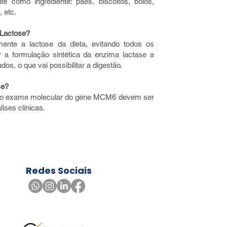
te como ingrediente: pães, biscoitos, bolos,
 etc.
 Lactose?
mente a lactose da dieta, evitando todos os
ar a formulação sintética da enzima lactase a
os, o que vai possibilitar a digestão.
se?
se e o exame molecular do gene MCM6 devem ser
ises clínicas.
Redes Sociais